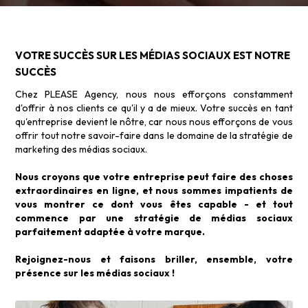
VOTRE SUCCÈS SUR LES MÉDIAS SOCIAUX EST NOTRE
01.
SUCCÈS
Chez PLEASE Agency, nous nous efforçons constamment
Attirer plus de monde sur les médias
d'offrir à nos clients ce qu'il y a de mieux. Votre succès en tant
sociaux
qu'entreprise devient le nôtre, car nous nous efforçons de vous
Il n'est pas difficile de capter l'attention de votre public
offrir tout notre savoir-faire dans le domaine de la stratégie de
cible sur Twitter, Instagram, Facebook ou TikTok. Nous
marketing des médias sociaux.
commençons par comprendre ce dont votre public a
besoin et ce qu'il obtient actuellement de votre
Nous croyons que votre entreprise peut faire des choses
entreprise. Cette démarche est bénéfique non
extraordinaires en ligne, et nous sommes impatients de
seulement pour les efforts de marketing des médias
vous montrer ce dont vous êtes capable - et tout
sociaux, mais aussi pour vos efforts en tant
commence par une stratégie de médias sociaux
qu'entreprise lorsqu'il s'agit de donner à vos clients ce
parfaitement adaptée à votre marque.
dont ils ont besoin.
Rejoignez-nous et faisons briller, ensemble, votre
présence sur les médias sociaux !